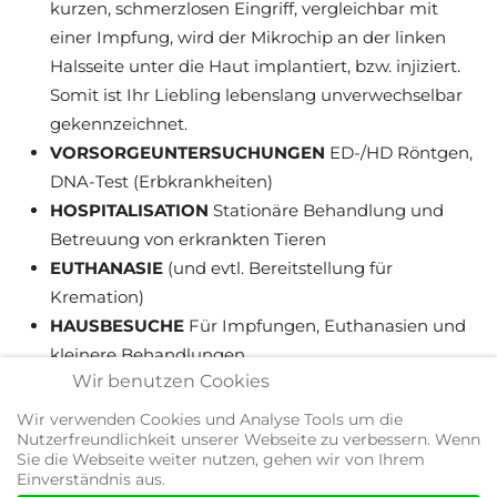
kurzen, schmerzlosen Eingriff, vergleichbar mit
einer Impfung, wird der Mikrochip an der linken
Halsseite unter die Haut implantiert, bzw. injiziert.
Somit ist Ihr Liebling lebenslang unverwechselbar
gekennzeichnet.
VORSORGEUNTERSUCHUNGEN
ED-/HD Röntgen,
DNA-Test (Erbkrankheiten)
HOSPITALISATION
Stationäre Behandlung und
Betreuung von erkrankten Tieren
EUTHANASIE
(und evtl. Bereitstellung für
Kremation)
HAUSBESUCHE
Für Impfungen, Euthanasien und
kleinere Behandlungen.
Wir benutzen Cookies
ZUSAMMENARBEIT MIT ANNERKANNTEN
SPEZIALISTEN UND KLINIKEN
Wir verwenden Cookies und Analyse Tools um die
Nutzerfreundlichkeit unserer Webseite zu verbessern. Wenn
Sie die Webseite weiter nutzen, gehen wir von Ihrem
Einverständnis aus.