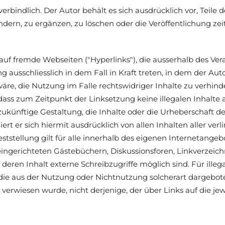
erbindlich. Der Autor behält es sich ausdrücklich vor, Teil
rn, zu ergänzen, zu löschen oder die Veröffentlichung zeit
 auf fremde Webseiten ("Hyperlinks"), die ausserhalb des Ve
g ausschliesslich in dem Fall in Kraft treten, in dem der Au
e, die Nutzung im Falle rechtswidriger Inhalte zu verhind
 dass zum Zeitpunkt der Linksetzung keine illegalen Inhalte
ukünftige Gestaltung, die Inhalte oder die Urheberschaft de
iert er sich hiermit ausdrücklich von allen Inhalten aller ver
ststellung gilt für alle innerhalb des eigenen Internetange
ngerichteten Gästebüchern, Diskussionsforen, Linkverzeichni
en Inhalt externe Schreibzugriffe möglich sind. Für illegal
die aus der Nutzung oder Nichtnutzung solcherart dargebot
e verwiesen wurde, nicht derjenige, der über Links auf die jew