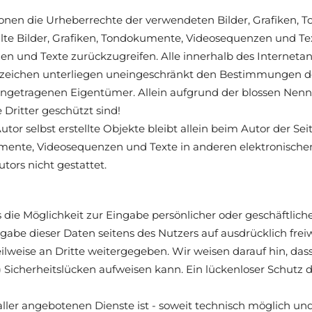
kationen die Urheberrechte der verwendeten Bilder, Grafike
llte Bilder, Grafiken, Tondokumente, Videosequenzen und Tex
n und Texte zurückzugreifen. Alle innerhalb des Internet
zeichen unterliegen uneingeschränkt den Bestimmungen de
ingetragenen Eigentümer. Allein aufgrund der blossen Nennun
Dritter geschützt sind!
utor selbst erstellte Objekte bleibt allein beim Autor der Sei
ente, Videosequenzen und Texte in anderen elektronischen
ors nicht gestattet.
 die Möglichkeit zur Eingabe persönlicher oder geschäftlic
isgabe dieser Daten seitens des Nutzers auf ausdrücklich frei
lweise an Dritte weitergegeben. Wir weisen darauf hin, das
) Sicherheitslücken aufweisen kann. Ein lückenloser Schutz 
er angebotenen Dienste ist - soweit technisch möglich un