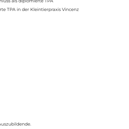
hluss als diplomierte TPA
te TPA in der Kleintierpraxis Vincenz
 Auszubildende.